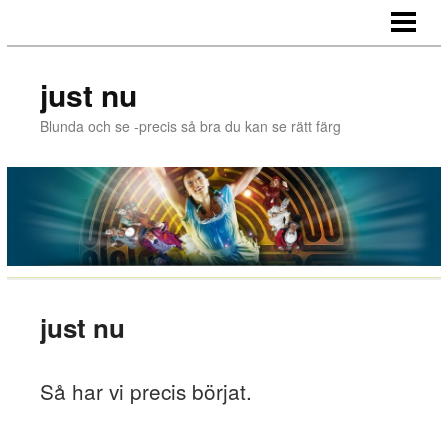
NU
SÅ
just nu
Blunda och se -precis så bra du kan se rätt färg
just nu
Så har vi precis börjat.